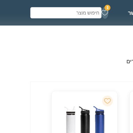
0
ר
ים