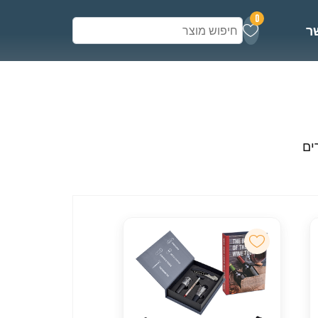
0
ר
ים