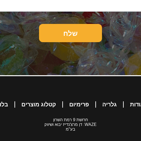
דות
גלריה
פרימיום
קטלוג מוצרים
בלו
חרושת 9 רמת השרון
WAZE: דן מרצ'נדייז יבוא ושיווק
בע"מ