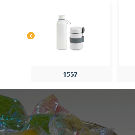
1557
LE