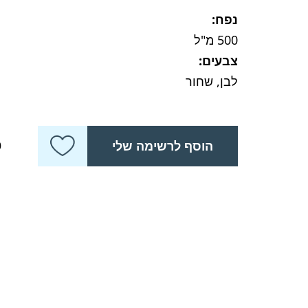
נפח:
500 מ"ל
צבעים:
לבן, שחור
כ
הוסף לרשימה שלי