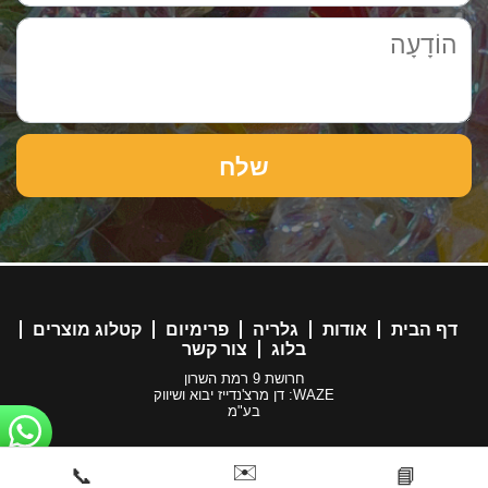
דף הבית
אודות
גלריה
פרימיום
קטלוג מוצרים
בלוג
צור קשר
חרושת 9 רמת השרון
WAZE: דן מרצ'נדייז יבוא ושיווק
בע"מ
✉️
📞
📘