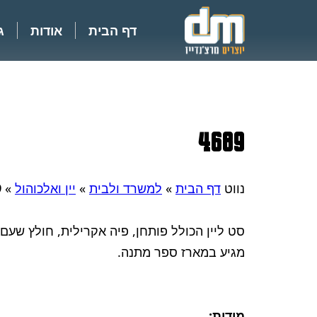
דף הבית
אודות
ג
4689
נווט
דף הבית
»
למשרד ולבית
»
יין ואלכוהול
»
9
סט ליין הכולל פותחן, פיה אקרילית, חולץ שעם 
מגיע במארז ספר מתנה.
מידות: