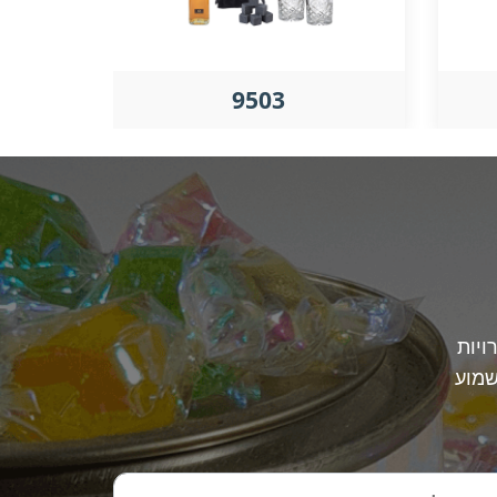
9503
ויות
שמוע