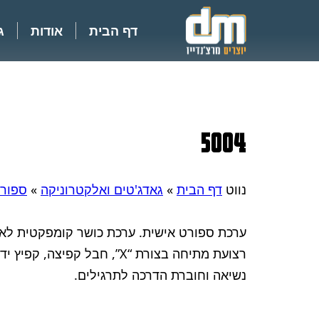
דף הבית
אודות
ג
5004
נווט
דף הבית
»
גאדג'טים ואלקטרוניקה
»
ספור
ערכת ספורט אישית. ערכת כושר קומפקטית לאי
רצועת מתיחה בצורת “X”, חבל קפיצ
נשיאה וחוברת הדרכה לתרגילים.