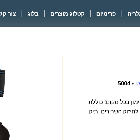
לריה
פרימיום
קטלוג מוצרים
בלוג
צור קש
ט
»
5004
מון בכל מקום! כוללת
ה, קפיץ יד לחיזוק השרירים, תיק