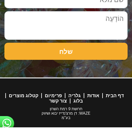
דף הבית
אודות
גלריה
פרימיום
קטלוג מוצרים
בלוג
צור קשר
חרושת 9 רמת השרון
WAZE: דן מרצ'נדייז יבוא ושיווק
בע"מ