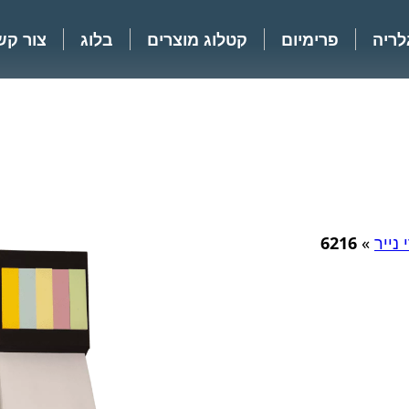
לריה
פרימיום
קטלוג מוצרים
בלוג
צור קש
נייר
»
6216