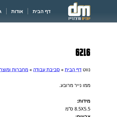
דף הבית
אודות
ג
6216
נווט
דף הבית
»
סביבת עבודה
»
מחברות ומוצרי 
ממו נייר מרובע.
מידות:
8.5X5.5 ס”מ
צבעים: