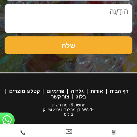
דף הבית
אודות
גלריה
פרימיום
קטלוג מוצרים
בלוג
צור קשר
חרושת 9 רמת השרון
WAZE: דן מרצ'נדייז יבוא ושיווק
בע"מ
✉️
📞
📘