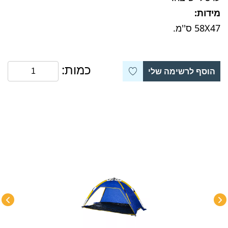
מידות:
58X47 ס''מ.
כמות:
הוסף לרשימה שלי