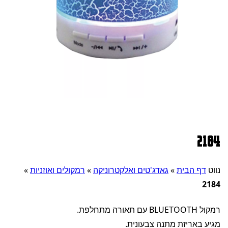
2184
נווט
דף הבית
»
גאדג'טים ואלקטרוניקה
»
רמקולים ואוזניות
»
2184
רמקול BLUETOOTH עם תאורה מתחלפת.
מגיע באריזת מתנה צבעונית.