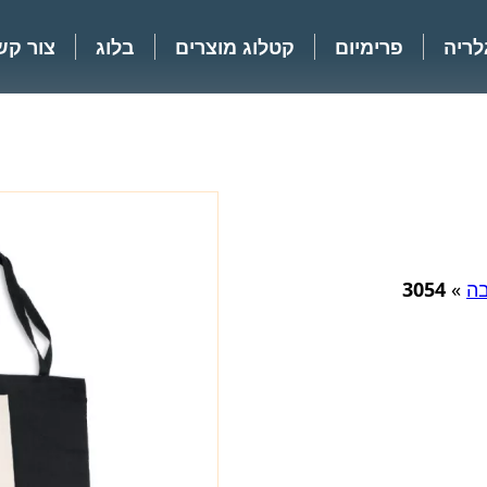
לריה
פרימיום
קטלוג מוצרים
בלוג
צור קש
בה
»
3054