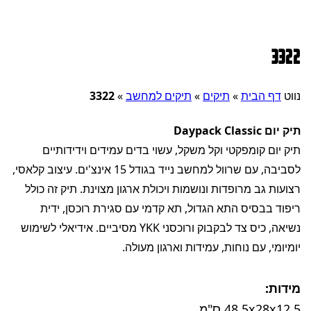
3322
נווט
דף הבית
»
תיקים
»
תיקים למחשב
»
3322
תיק יום Daypack Classic
תיק יום קומפקטי וקל משקל, עשוי בדים עמידים וידידותיים
לסביבה, עם שרוול למחשב נייד בגודל 15 אינצ'ים. עיצוב קלאסי,
רצועות גב מרופדות ונושמות ויכולת ארגון מצוינת. תיק זה כולל
ריפוד בבסיס התא הגדול, תא קדמי עם סגירת רוכסן, ידית
נשיאה, כיס צד לבקבוק ורוכסני YKK מסיביים. אידיאלי לשימוש
יומיומי, עם נוחות, עמידות וארגון מעולה.
מידות:
48.5x28x12.5 ס"מ