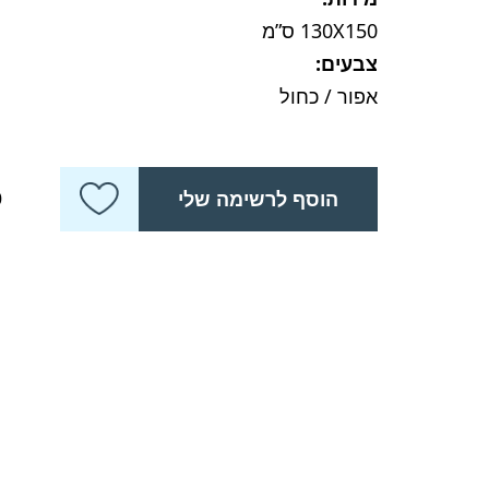
130X150 ס”מ
צבעים:
אפור / כחול
כ
הוסף לרשימה שלי