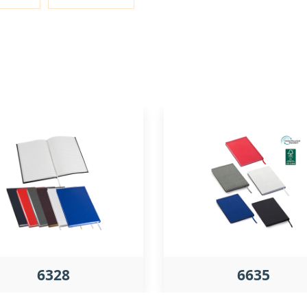
6328
6635