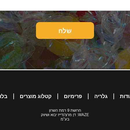
דות
גלריה
פרימיום
קטלוג מוצרים
בלו
חרושת 9 רמת השרון
WAZE: דן מרצ'נדייז יבוא ושיווק
בע"מ