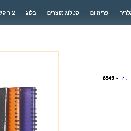
לריה
פרימיום
קטלוג מוצרים
בלוג
צור קש
נייר
»
6349