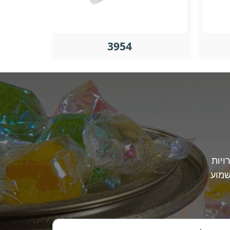
3954
ויות
שמוע