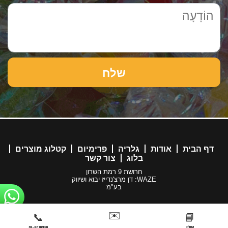
דף הבית
אודות
גלריה
פרימיום
קטלוג מוצרים
בלוג
צור קשר
חרושת 9 רמת השרון
WAZE: דן מרצ'נדייז יבוא ושיווק
בע"מ
✉️
📞
📘
קטלוג
03-6019479