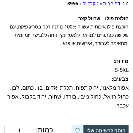
נווט
דף הבית
»
טקסטיל
»
8956
חולצת פולו – שרוול קצר
חולצת פולו איכותית עשויה 100% כותנה רכה בסריג פיקה, עם
שלושה כפתורים למראה קלאסי ונקי. נוחה ללבישה יומיומית
ומתאימה לעבודה, אירועים או פנאי.
מידות:
S-5XL
צבעים:
אפור מלאנז', ירוק תפוח, תכלת, אדום, בז', כתום, לבן,
כחול רויאל, כחול נייבי, בורדו, שחור, ירוד בקבוק, אפור
עכבר.
כמות:
הוסף לרשימה שלי