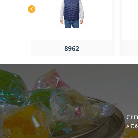
8962
ויות
שמוע